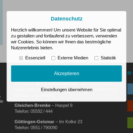
Datenschutz
Herzlich willkommen! Um unsere Website für Sie optimal
zu gestalten und fortlaufend zu verbessern, verwenden
wir Cookies. So können wir Ihnen das bestmögliche
Nutzererlebnis bieten.
Essenziell
Externe Medien
Statistik
PRAXIS-STANDORTE
Akzeptieren
Wir führen
drei Praxisstandorte,
damit Sie unsere
hausärztliche Kompetenz immer in Ihrer Nähe nutzen
Einstellungen übernehmen
,
können, und zwar in:
ie
Gleichen‑Bremke
– Haspel 8
Telefon: 05592 / 444
Göttingen‑Geismar
– Im Kolke 23
Telefon: 0551 / 790090