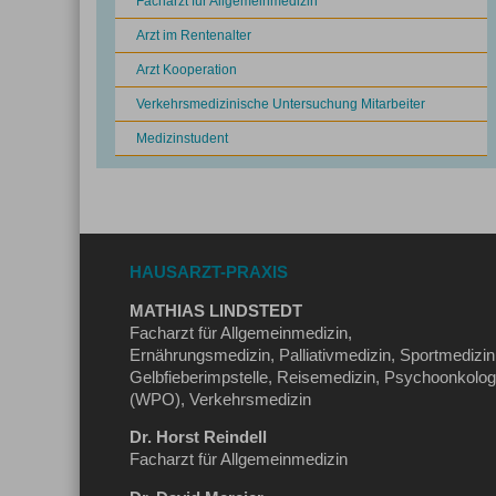
Facharzt für Allgemeinmedizin
Arzt im Rentenalter
Arzt Kooperation
Verkehrsmedizinische Untersuchung Mitarbeiter
Medizinstudent
HAUSARZT-PRAXIS
MATHIAS LINDSTEDT
Facharzt für Allgemeinmedizin,
Ernährungsmedizin, Palliativmedizin, Sportmedizin
Gelbfieberimpstelle, Reisemedizin, Psychoonkolog
(WPO), Verkehrsmedizin
Dr. Horst Reindell
Facharzt für Allgemeinmedizin