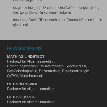
wie für Ungeimpfte
es gibt keine guten Daten ob eine Auffrischungsimpfung
das Long Covid Risko weiter reduziert
das Long Covid Risiko nach einer Corona Infektion ist nie
gleich null
HAUSARZT-PRAXIS
MATHIAS LINDSTEDT
Facharzt für Allgemeinmedizin,
Ernährungsmedizin, Palliativmedizin, Sportmedizin,
Gelbfieberimpstelle, Reisemedizin, Psychoonkologie
(WPO), Verkehrsmedizin
Dr. Horst Reindell
Facharzt für Allgemeinmedizin
Dr. David Mercier
Facharzt für Allgemeinmedizin