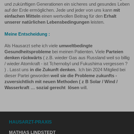
und zukünftigen Generationen ein sicheres und gesundes Leben
auf der Erde ermöglichen. Jede und jeder von uns kann
mit
einfachen Mitteln
einen wertvollen Beitrag für den
Erhalt
unserer natürlichen Lebensbedingungen
leisten.
Meine Entscheidung :
Als Hausarzt sehe ich viele
umweltbedingte
Gesundheitsprobleme
bei meinen Patienten. Viele
Parteien
denken rückwärts
( z.B. wieder Gas aus Russland weil so billig
/ wieder Atomkraft - ist Tchernobyl und Fukushima vergessen ?
) . Lasst uns
in die Zukunft denken.
Ich bin 2024 Mitglied bei
dieser Partei geworden
weil sie die Probleme zukunfts -
zuversichtlich mit neuen Methoden ( z B Solar / Wind /
Wasserkraft … sozial gerecht lösen
will.
HAUSARZT-PRAXIS
MATHIAS LINDSTEDT