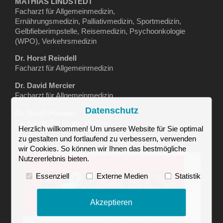
MATHIAS LINDSTEDT
Facharzt für Allgemeinmedizin,
Ernährungsmedizin, Palliativmedizin, Sportmedizin,
Gelbfieberimpstelle, Reisemedizin, Psychoonkologie
(WPO), Verkehrsmedizin
Dr. Horst Reindell
Facharzt für Allgemeinmedizin
Dr. David Mercier
Facharzt für Allgemeinmedizin
Datenschutz
Dr. Sarah Hassan
Fachärztin für Innere Medizin
Herzlich willkommen! Um unsere Website für Sie optimal
zu gestalten und fortlaufend zu verbessern, verwenden
UNSER ENGAGEMENT FÜR IHRE GESUNDHEIT
wir Cookies. So können wir Ihnen das bestmögliche
Nutzererlebnis bieten.
Essenziell
Externe Medien
Statistik
Akzeptieren