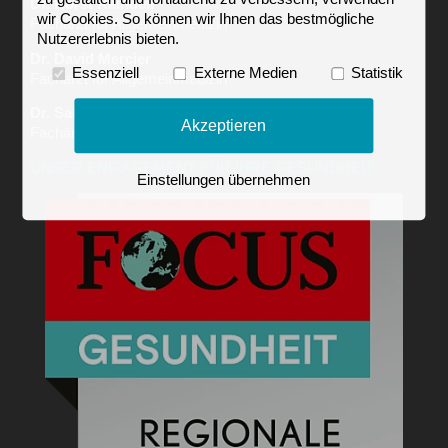
Dr. Horst Reindell
wir Cookies. So können wir Ihnen das bestmögliche
Facharzt für Allgemeinmedizin
Nutzererlebnis bieten.
Dr. David Mercier
Essenziell
Externe Medien
Statistik
Facharzt für Allgemeinmedizin
Dr. Sarah Hassan
Akzeptieren
Fachärztin für Innere Medizin
UNSER ENGAGEMENT FÜR IHRE GESUNDHEIT
Einstellungen übernehmen