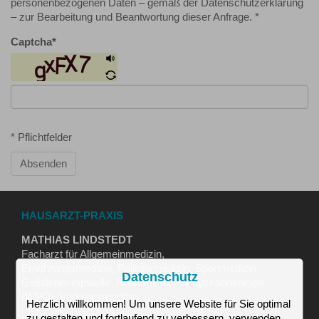
personenbezogenen Daten – gemäß der Datenschutzerklärung
– zur Bearbeitung und Beantwortung dieser Anfrage. *
Captcha
*
* Pflichtfelder
Absenden
HAUSARZT-PRAXIS
MATHIAS LINDSTEDT
Facharzt für Allgemeinmedizin,
Ernährungsmedizin, Palliativmedizin, Sportmedizin,
Datenschutz
Gelbfieberimpstelle, Reisemedizin, Psychoonkologie
(WPO), Verkehrsmedizin
Herzlich willkommen! Um unsere Website für Sie optimal
zu gestalten und fortlaufend zu verbessern, verwenden