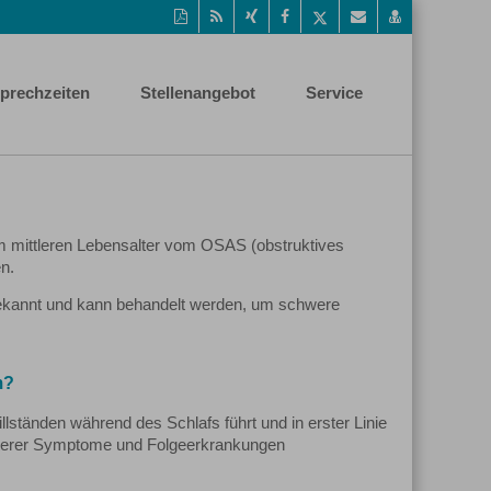
Diese
RSS-
Auf
Auf
Auf
Per
vCard
Seite
Feed
Xing
Facebook
Twitter
Mail
speichern
als
mitteilen
teilen
teilen
empfehlen
PDF
prechzeiten
Stellenangebot
Service
drucken
m mittleren Lebensalter vom OSAS (obstruktives
en.
bekannt und kann behandelt werden, um schwere
m?
ständen während des Schlafs führt und in erster Linie
iterer Symptome und Folgeerkrankungen