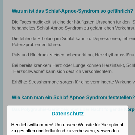
Warum ist das Schlaf-Apnoe-Syndrom so gefährlich?
Die Tagesmüdigkeit ist eine der häufigsten Ursachen für den “
behandeltes Schlaf-Apnoe-Syndrom zu gefährlichen Verkehrsun
Die fehlende Erholung im Schlaf kann zu Depressionen, fehlende
Potenzproblemen führen.
Puls und Blutdruck steigen unbemerkt an, Herzrhythmusstörun
Bei bereits krankem Herz oder Lunge können Herzinfarkt, Schla
“Herzschwäche” kann sich deutlich verschlechtern.
Erhöhte Stresshormone sorgen für eine verminderte Wirkung von
Wie kann man ein Schlaf-Apnoe-Syndrom feststellen?
Das Polygraphie-Gerät zeichnet über Nacht folgende Körp
Datenschutz
Puls
Herzlich willkommen! Um unsere Website für Sie optimal
Sauerstoffgehalt des Blutes
zu gestalten und fortlaufend zu verbessern, verwenden