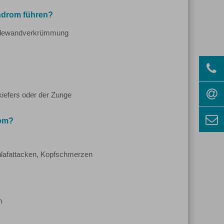
ndrom führen?
eidewandverkrümmung
iefers oder der Zunge
rom?
hlafattacken, Kopfschmerzen
n