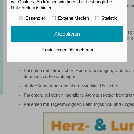
wir Cookies. So können wir Ihnen das bestmögliche
Sollte sich der Verdacht bestätigen, erfolgt eine Überweisung in
Nutzererlebnis bieten.
Essenziell
Externe Medien
Statistik
Wie wird ein Schlaf-Apnoe-Syndrom behandelt?
Die Behandlung des Schlaf-Apnoe-Syndroms ist je nach Ausprä
Akzeptieren
entsprechend geschulter Schlafmediziner wird die individuell o
in die Wege leiten.
Einstellungen übernehmen
Wer sollte sich untersuchen lassen?
Patienten mit chronischen Herzerkrankungen, Diabetes 
depressiven Erkrankungen
starke Schnarcher und übergewichtige Patienten
Patienten, bei denen nächtliche Atemaussetzer bemerkt
Patienten mit Tagesmüdigkeit, Leistungsknick und Abges